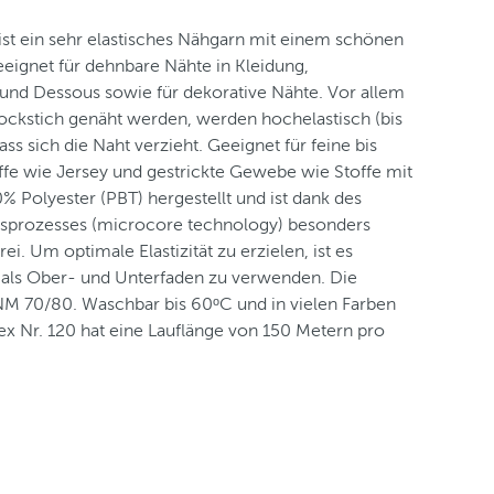
ist ein sehr elastisches Nähgarn mit einem schönen
eeignet für dehnbare Nähte in Kleidung,
und Dessous sowie für dekorative Nähte. Vor allem
ockstich genäht werden, werden hochelastisch (bis
s sich die Naht verzieht. Geeignet für feine bis
ffe wie Jersey und gestrickte Gewebe wie Stoffe mit
0% Polyester (PBT) hergestellt und ist dank des
sprozesses (microcore technology) besonders
rei. Um optimale Elastizität zu erzielen, ist es
g als Ober- und Unterfaden zu verwenden. Die
NM 70/80. Waschbar bis 60ᵒC und in vielen Farben
ex Nr. 120 hat eine Lauflänge von 150 Metern pro