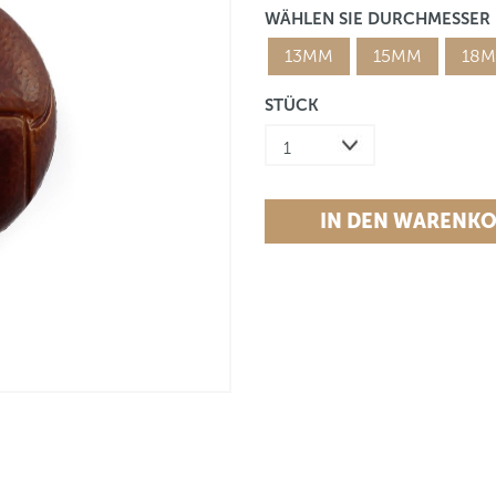
WÄHLEN SIE DURCHMESSER
13MM
15MM
18
STÜCK