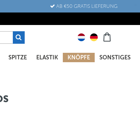
AB €50 GRATIS LIEFERUNG
SPITZE
ELASTIK
KNÖPFE
SONSTIGES
OS